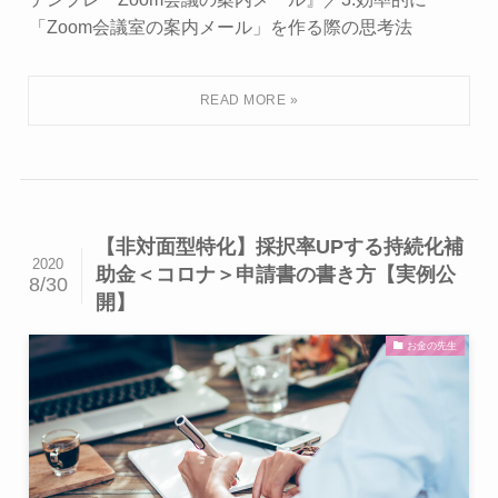
「Zoom会議室の案内メール」を作る際の思考法
【非対面型特化】採択率UPする持続化補
2020
助金＜コロナ＞申請書の書き方【実例公
8/30
開】
お金の先生