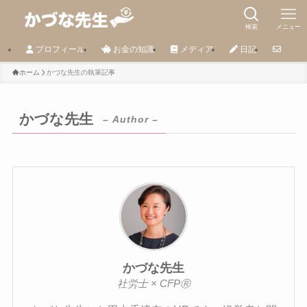
検索
メニュー
プロフィール
お金の知識
メディア
日記
ホーム
かづな先生の執筆記事
かづな先生
– Author –
かづな先生
社労士 × CFPⓇ