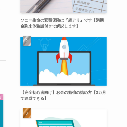
え
こ
ソニー生命の変額保険は『超アリ』です【満期
金到来体験談付きで解説します】
【完全初心者向け】お金の勉強の始め方【3カ月
生
で達成できる】