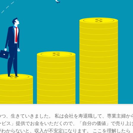
つつ、生きていきました。 私は会社を寿退職して、専業主婦か
ービス」提供でお金をいただくので、「自分の価値」で売り上
がわからないと、収入が不安定になります。 ここを理解したら