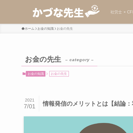
社労士 × CF
ホーム
お金の知識
お金の先生
お金の先生
– category –
お金の知識
お金の先生
2021
情報発信のメリットとは【結論：
7/01