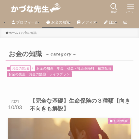
検索
メニュー
プロフィール
お金の知識
メディア
日記
ホーム
お金の知識
お金の知識
– category –
お金の知識
お金の知識
年金
税金・社会保険料
積立投資
お金の先生
お金の勉強
ライフプラン
【完全な基礎】生命保険の３種類【向き
2021
10/03
不向きも解説】
お金の勉強