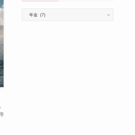
カ
テ
ゴ
リ
ー
っ
用