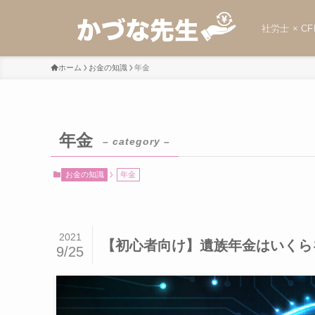
社労士 × CF
ホーム
お金の知識
年金
年金
– category –
お金の知識
年金
2021
【初心者向け】遺族年金はいくらを
9/25