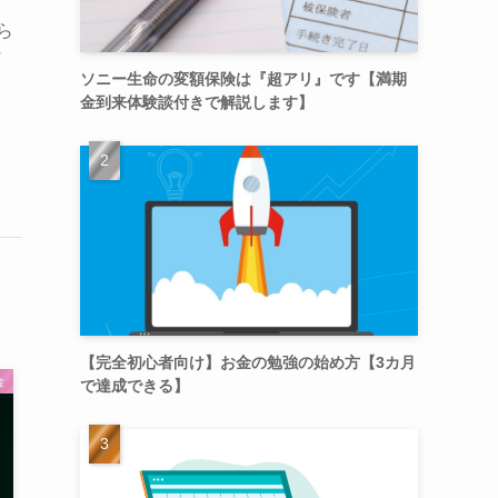
ら
Ｆ
ソニー生命の変額保険は『超アリ』です【満期
金到来体験談付きで解説します】
【完全初心者向け】お金の勉強の始め方【3カ月
金
で達成できる】