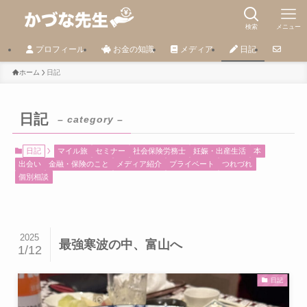
検索
メニュー
プロフィール
お金の知識
メディア
日記
ホーム
日記
日記
– category –
日記
マイル旅
セミナー
社会保険労務士
妊娠・出産生活
本
出会い
金融・保険のこと
メディア紹介
プライベート
つれづれ
個別相談
2025
最強寒波の中、富山へ
1/12
日記