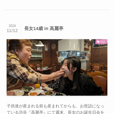
2024
長女14歳 in 高麗亭
11/12
日記
子供達が産まれる前も産まれてからも、お世話になっ
ている渋谷『高麗亭』にて週末、長女のお誕生日会を