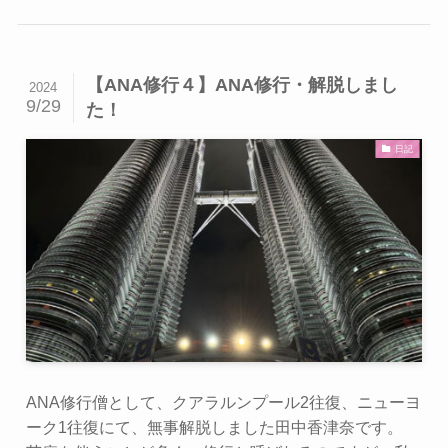
【ANA修行４】ANA修行・解脱しまし
2024
9/29
た！
日記
ANA修行僧として、クアラルンプール2往復、ニューヨ
ーク1往復にて、無事解脱しました田中香津奈です。