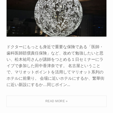
ドクターにもっとも身近で重要な保険である「医師・
歯科医師賠償責任保険」など、改めて勉強したいと思
い、松木祐司さんが講師をつとめる１日セミナーにラ
イブで参加した田中香津奈です。 名古屋ということ
で、マリオットポイントを活用してマリオット系列の
ホテルに前乗り。 会場に近いホテルにするか、繁華街
に近い新設にするか…同じポイン...