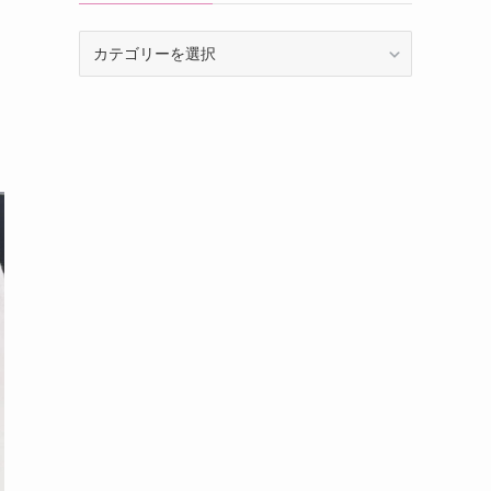
カ
テ
ゴ
リ
ー