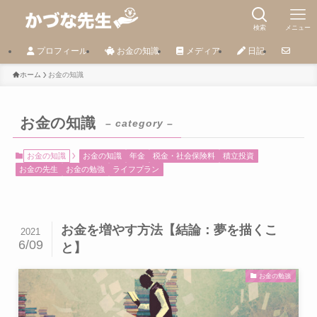
検索
メニュー
プロフィール
お金の知識
メディア
日記
ホーム
お金の知識
お金の知識
– category –
お金の知識
お金の知識
年金
税金・社会保険料
積立投資
お金の先生
お金の勉強
ライフプラン
お金を増やす方法【結論：夢を描くこ
2021
6/09
と】
お金の勉強