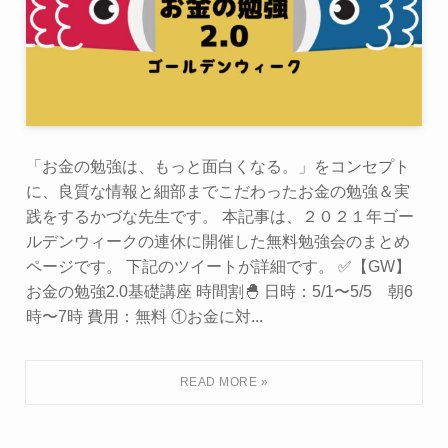
「お金の勉強は、もっと面白くなる。」をコンセプト
に、良質な情報と細部までこだわったお金の勉強＆実
践をするかづな先生です。 本記事は、２０２１年ゴー
ルデンウィークの連休に開催した無料勉強会のまとめ
ページです。 下記のツイートが詳細です。 ✅【GW】
お金の勉強2.0基礎講座 時間割🐣 日時：5/1〜5/5 朝6
時〜7時 費用：無料 ①お金に対...