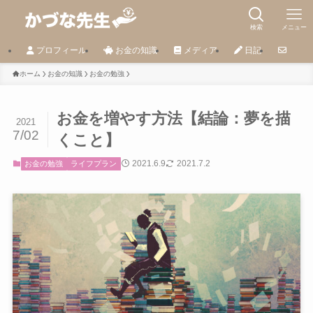
検索
メニュー
プロフィール
お金の知識
メディア
日記
ホーム
お金の知識
お金の勉強
お金を増やす方法【結論：夢を描
2021
7/02
くこと】
2021.6.9
2021.7.2
お金の勉強
ライフプラン