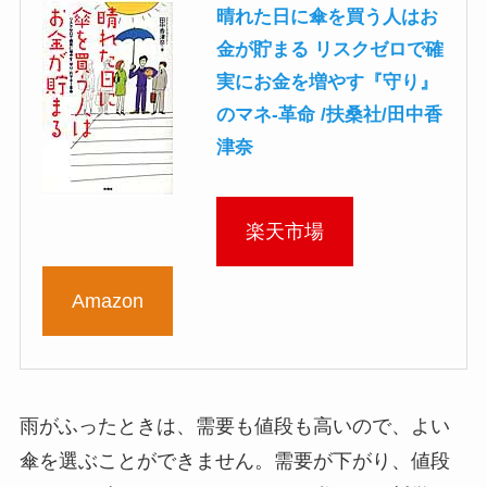
晴れた日に傘を買う人はお
金が貯まる リスクゼロで確
実にお金を増やす『守り』
のマネ-革命 /扶桑社/田中香
津奈
楽天市場
Amazon
雨がふったときは、需要も値段も高いので、よい
傘を選ぶことができません。需要が下がり、値段