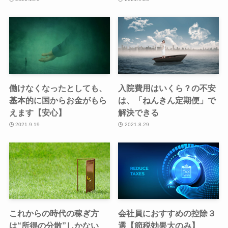
働けなくなったとしても、
入院費用はいくら？の不安
基本的に国からお金がもら
は、「ねんきん定期便」で
えます【安心】
解決できる
2021.9.19
2021.8.29
これからの時代の稼ぎ方
会社員におすすめの控除３
は“所得の分散”しかない
選【節税効果大のみ】