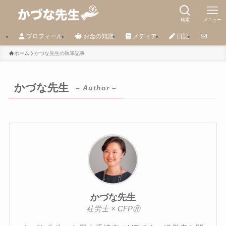
検索
メニュー
プロフィール
お金の知識
メディア
日記
ホーム
かづな先生の執筆記事
かづな先生
– Author –
かづな先生
社労士 × CFPⓇ