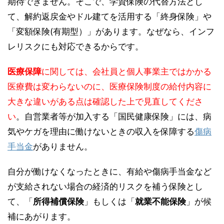
期待できません。そこで、学資保険の代替方法とし
て、解約返戻金やドル建てを活用する「終身保険」や
「変額保険(有期型）」があります。なぜなら、インフ
レリスクにも対応できるからです。
医療保障
に関しては、会社員と個人事業主ではかかる
医療費は変わらないのに、医療保険制度の給付内容に
大きな違いがある点は確認した上で見直してくださ
い
。自営業者等が加入する「国民健康保険」には、病
気やケガを理由に働けないときの収入を保障する
傷病
手当金
がありません。
自分が働けなくなったときに、有給や傷病手当金など
が支給されない場合の経済的リスクを補う保険とし
て、「
所得補償保険
」もしくは「
就業不能保険
」が候
補にあがります。