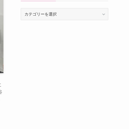
カ
テ
ゴ
リ
ー
に
谷
３