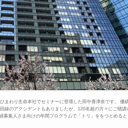
ひまわり生命本社でセミナーに登壇した田中香津奈です。 優
回線のアクシデントもありましたが、120名超の方々にご聴講
優績募集人さま向けの年間プログラムで「トリ」ををつとめると