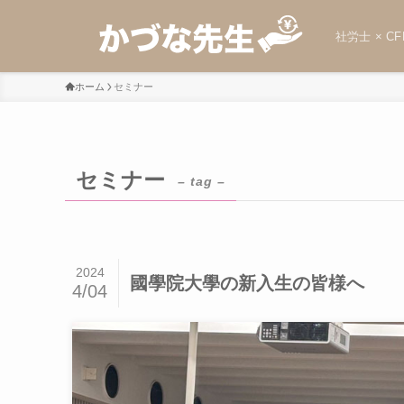
社労士 × CF
ホーム
セミナー
セミナー
– tag –
2024
國學院大學の新入生の皆様へ
4/04