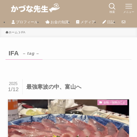
検索
メニュー
プロフィール
お金の知識
メディア
日記
ホーム
IFA
IFA
– tag –
2025
最強寒波の中、富山へ
1/12
金融・保険のこと