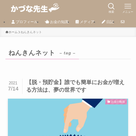
検索
メニュー
プロフィール
お金の知識
メディア
日記
ホーム
ねんきんネット
ねんきんネット
– tag –
【脱・預貯金】誰でも簡単にお金が増え
2021
7/14
る方法は、夢の世界です
お金の勉強