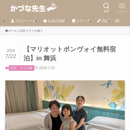
検索
メニュー
プロフィール
お金の知識
メディア
日記
ホーム
日記
マイル旅
【マリオットボンヴォイ無料宿
2024
7/22
泊】in 舞浜
2024.7.22
日記
マイル旅