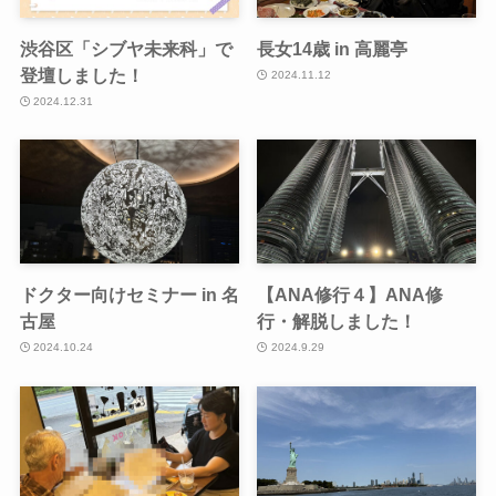
渋谷区「シブヤ未来科」で
長女14歳 in 高麗亭
登壇しました！
2024.11.12
2024.12.31
ドクター向けセミナー in 名
【ANA修行４】ANA修
古屋
行・解脱しました！
2024.10.24
2024.9.29