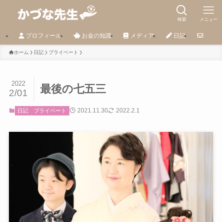
検索
メニュー
プロフィール
お金の知識
メディア
日記
ホーム
日記
プライベート
2022
最後の七五三
2/01
2021.11.30
2022.2.1
日記
プライベート