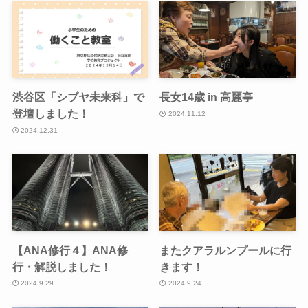
渋谷区「シブヤ未来科」で
長女14歳 in 高麗亭
登壇しました！
2024.11.12
2024.12.31
【ANA修行４】ANA修
またクアラルンプールに行
行・解脱しました！
きます！
2024.9.29
2024.9.24