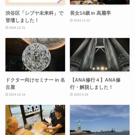
渋谷区「シブヤ未来科」で
長女14歳 in 高麗亭
登壇しました！
2024.11.12
2024.12.31
ドクター向けセミナー in 名
【ANA修行４】ANA修
古屋
行・解脱しました！
2024.10.24
2024.9.29