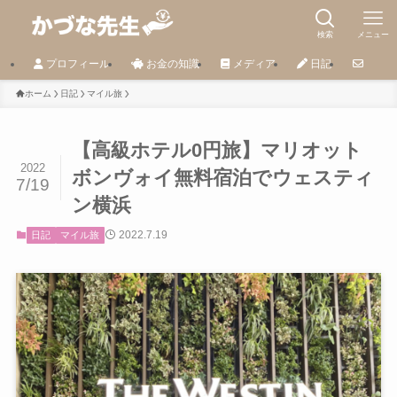
検索
メニュー
プロフィール
お金の知識
メディア
日記
ホーム
日記
マイル旅
【高級ホテル0円旅】マリオット
2022
ボンヴォイ無料宿泊でウェスティ
7/19
ン横浜
2022.7.19
日記
マイル旅