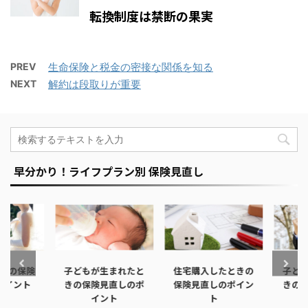
転換制度は禁断の果実
PREV
生命保険と税金の密接な関係を知る
NEXT
解約は段取りが重要
早分かり！ライフプラン別 保険見直し
きの保険
子どもが生まれたと
住宅購入したときの
子ども
イント
きの保険見直しのポ
保険見直しのポイン
きの保
イント
ト