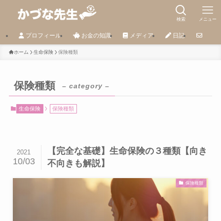
検索
メニュー
プロフィール
お金の知識
メディア
日記
ホーム
生命保険
保険種類
保険種類
– category –
生命保険
保険種類
【完全な基礎】生命保険の３種類【向き
2021
10/03
不向きも解説】
保険種類