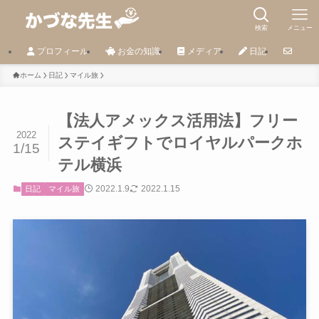
検索
メニュー
プロフィール
お金の知識
メディア
日記
ホーム
日記
マイル旅
【法人アメックス活用法】フリー
2022
ステイギフトでロイヤルパークホ
1/15
テル横浜
2022.1.9
2022.1.15
日記
マイル旅