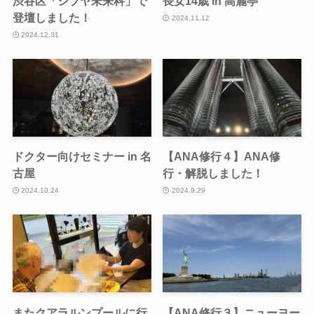
渋谷区「シブヤ未来科」で
長女14歳 in 高麗亭
登壇しました！
2024.11.12
2024.12.31
ドクター向けセミナー in 名
【ANA修行４】ANA修
古屋
行・解脱しました！
2024.10.24
2024.9.29
またクアラルンプールに行
【ANA修行３】ニューヨー