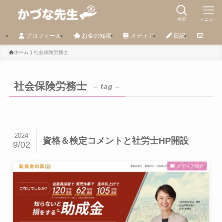
検索
メニュー
プロフィール
お金の知識
メディア
日記
ホーム
社会保険労務士
社会保険労務士
– tag –
2024
資格＆検定コメントと社労士HP開設
9/02
メディア紹介