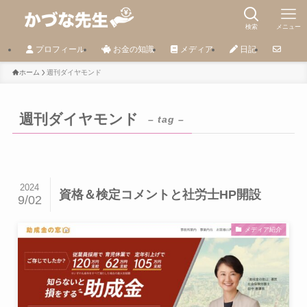
検索
メニュー
プロフィール
お金の知識
メディア
日記
ホーム
週刊ダイヤモンド
週刊ダイヤモンド
– tag –
2024
資格＆検定コメントと社労士HP開設
9/02
メディア紹介