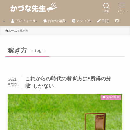
検索
メニュー
プロフィール
お金の知識
メディア
日記
ホーム
稼ぎ方
稼ぎ方
– tag –
これからの時代の稼ぎ方は“所得の分
2021
8/22
散”しかない
お金の勉強