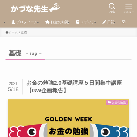
検索
メニュー
プロフィール
お金の知識
メディア
日記
ホーム
基礎
基礎
– tag –
お金の勉強2.0基礎講座５日間集中講座
2021
5/18
【GW企画報告】
お金の勉強