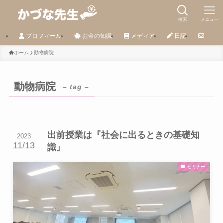
検索
メニュー
プロフィール
お金の知識
メディア
日記
ホーム
動物病院
動物病院
– tag –
出前授業は『社会に出るときの基礎知
2023
11/13
識』
セミナー