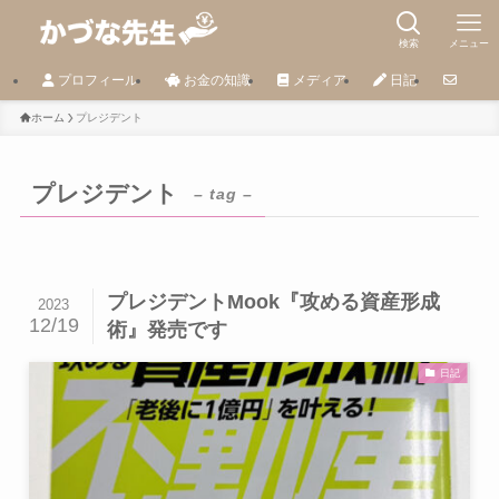
検索
メニュー
プロフィール
お金の知識
メディア
日記
ホーム
プレジデント
プレジデント
– tag –
プレジデントMook『攻める資産形成
2023
12/19
術』発売です
日記