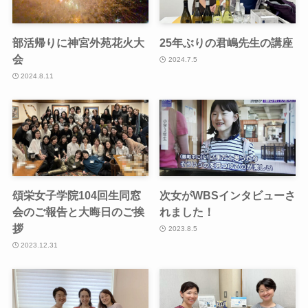
部活帰りに神宮外苑花火大
25年ぶりの君嶋先生の講座
会
2024.7.5
2024.8.11
頌栄女子学院104回生同窓
次女がWBSインタビューさ
会のご報告と大晦日のご挨
れました！
拶
2023.8.5
2023.12.31