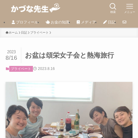
検索
メニュー
プロフィール
お金の知識
メディア
日記
ホーム
日記
プライベート
2023
お盆は頌栄女子会と熱海旅行
8/16
2023.8.16
プライベート