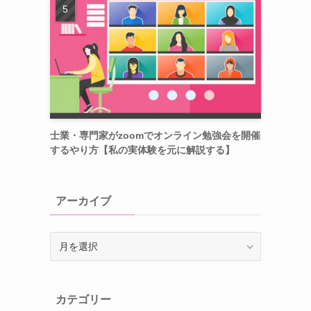
こ
た
士業・専門家がzoomでオンライン勉強会を開催
するやり方【私の実体験を元に解説する】
アーカイブ
ア
ー
カ
イ
カテゴリー
ブ