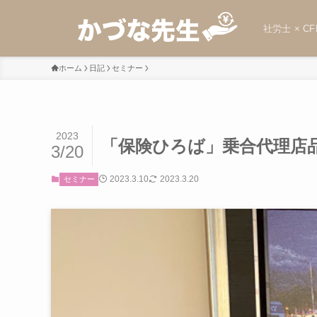
社労士 × CF
ホーム
日記
セミナー
2023
「保険ひろば」乗合代理店
3/20
2023.3.10
2023.3.20
セミナー