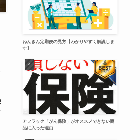
て
ねんきん定期便の見方【わかりやすく解説しま
す】
準
認
だ
アフラック「がん保険」がオススメできない商
品に入った理由