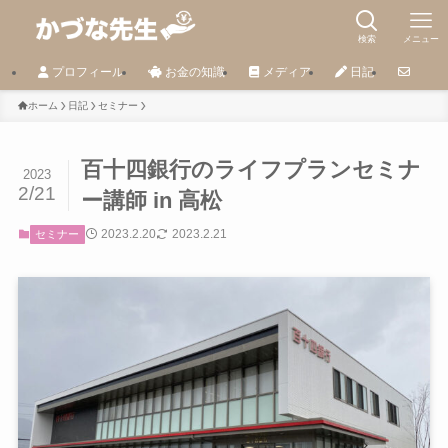
検索
メニュー
プロフィール
お金の知識
メディア
日記
ホーム
日記
セミナー
百十四銀行のライフプランセミナ
2023
2/21
ー講師 in 高松
2023.2.20
2023.2.21
セミナー