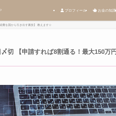
プロフィール
お金の知識
P
円経費を国から引き出す裏技】 教えます☆
日〆切 【申請すれば8割通る！最大150