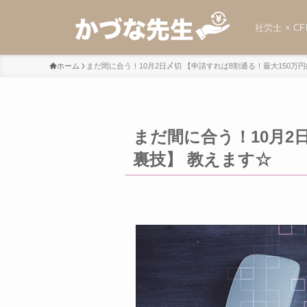
社労士 × CF
ホーム
まだ間に合う！10月2日〆切 【申請すれば8割通る！最大150万
まだ間に合う！10月2
裏技】 教えます☆