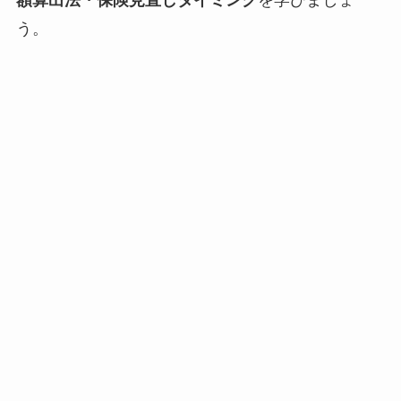
額算出法・保険見直しタイミング
を学びましょ
う。